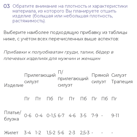
Обратите внимание на плотность и характеристики
материала, из которого Вы планируете отшить
изделие (большая или небольшая плотность,
растяжимость).
Выберите наиболее подходящую прибавку из таблицы
ниже, с учётом всех перечисленных выше аспектов:
Прибавки к полуобхватам груди, талии, бёдер в
плечевых изделиях для мужчин и женщин
П/
Прилегающий
Прямой
Силуэт
прилегающий
силуэт
силуэт
Трапеция
силуэт
Изделие
Пг
Пт
Пб
Пг
Пт
Пб
Пг
Пб
Пг
Платье/
0-6
0-4
0-1,5
6-7
4-6
3-5
7-9
-
9-11
блузка
Жилет
3-4
1-2
1,5-2
5-6
2-3
2,5-3
-
-
-