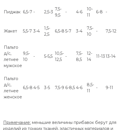
7,5-
10-
Пиджак
6,5-7
-
2,5-3
-
4-6
6-8
-
9,5
11
1,5-
7,5-
Жакет
5,5-7
3-4
6,5-8
5-7
3-4
-
7,5-12
2,5
10
Пальто
д/с,
9,5-
10,5-
7,5-
12-
-
5-5,5
-
11-13
13-14
летнее
10
12,5
8,5
14
мужское
Пальто
д/с,
8,5-
6,5-8
4-5
3-5
7,5-9
6-8,5
4-6
-
9-11
летнее
11
женское
Примечание:
меньшие величины прибавок берут для
изделий из тонких тканей, эластичных материалов и